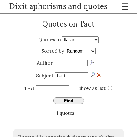
Dixit aphorisms and quotes
☰
Quotes on Tact
Quotes in
Sorted by
Author
Subject
Show as list
Text
Find
1 quotes