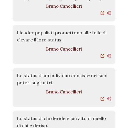
sociale, e per dimostrare di meritare il
Bruno Cancellieri
proprio status. A volte la gente parla
anche per per scambiare beni e servizi,
per cambiare la società e la natura, per
fare dei fatti, ma questo genere discorsi è
I leader populisti promettono alle folle di
largamente minoritario e a molti dà anche
elevare il loro status.
fastidio, specialmente a coloro che non
Bruno Cancellieri
amano i cambiamenti di stato, di gerarchie
e di valori.
Lo status di un individuo consiste nei suoi
poteri sugli altri.
Bruno Cancellieri
Lo status di chi deride è più alto di quello
di chi è deriso.