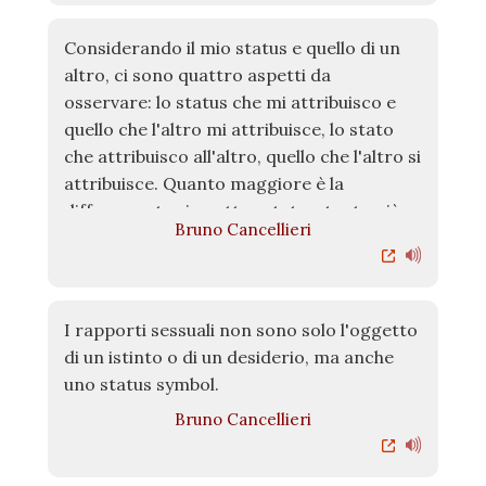
Considerando il mio status e quello di un
altro, ci sono quattro aspetti da
osservare: lo status che mi attribuisco e
quello che l'altro mi attribuisce, lo stato
che attribuisco all'altro, quello che l'altro si
attribuisce. Quanto maggiore è la
differenza tra i quattro status, tanto più
Bruno Cancellieri
conflittuale è il rapporto tra me e l'altro.
I rapporti sessuali non sono solo l'oggetto
di un istinto o di un desiderio, ma anche
uno status symbol.
Bruno Cancellieri