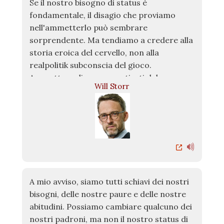
Se il nostro bisogno di status è
fondamentale, il disagio che proviamo
nell'ammetterlo può sembrare
sorprendente. Ma tendiamo a credere alla
storia eroica del cervello, non alla
realpolitik subconscia del gioco.
Ammettere di essere motivati dal
Will Storr
miglioramento del nostro rango rischia di
farci perdere stima agli occhi degli altri, il
che ci fa perdere rango. Anche
ammetterlo a noi stessi può farci sentire
inferiori. Quindi la consapevolezza del
nostro desiderio di status si auto-
consuma. Lo riconosciamo prontamente
nei rivali e lo usiamo persino come metodo
A mio avviso, siamo tutti schiavi dei nostri
di insulto, il che, ironicamente, è un gioco
bisogni, delle nostre paure e delle nostre
di status: un tentativo di degradare gli
abitudini. Possiamo cambiare qualcuno dei
altri e quindi di elevarci.
nostri padroni, ma non il nostro status di