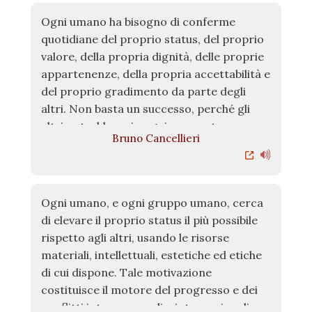
Ogni umano ha bisogno di conferme
quotidiane del proprio status, del proprio
valore, della propria dignità, delle proprie
appartenenze, della propria accettabilità e
del proprio gradimento da parte degli
altri. Non basta un successo, perché gli
altri potrebbero in ogni momento
Bruno Cancellieri
cambiare il proprio giudizio. Inoltre il
proprio status rischia costantemente di
essere superato da quello di altri. Il
successo (che implica manifestazioni di
Ogni umano, e ogni gruppo umano, cerca
stima e di rispetto) deve essere sempre
di elevare il proprio status il più possibile
ripetuto, rinnovato, deve assumere forme
rispetto agli altri, usando le risorse
sempre nuove e quantità sempre
materiali, intellettuali, estetiche ed etiche
maggiori, perché qualsiasi successo, se
di cui dispone. Tale motivazione
non si rinnova, viene a noia, passa
costituisce il motore del progresso e dei
inosservato.
conflitti interpersonali e internazionali.