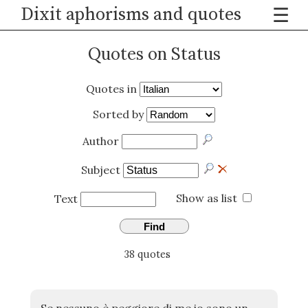
Dixit aphorisms and quotes
☰
Quotes on Status
Quotes in
Sorted by
Author
Subject
Show as list
Text
Find
38 quotes