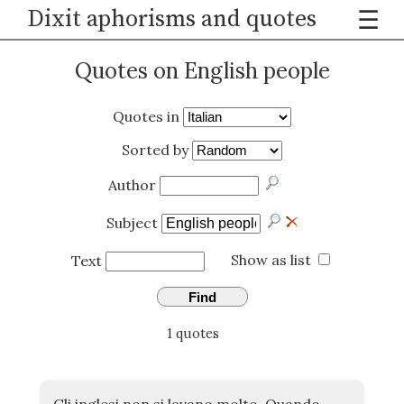
Dixit aphorisms and quotes
☰
Quotes on English people
Quotes in
Sorted by
Author
Subject
Show as list
Text
Find
1 quotes