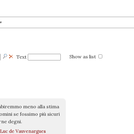
Show as list
Text
mbiremmo meno alla stima
uomini se fossimo più sicuri
rne degni.
Luc de Vauvenargues