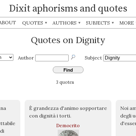
Dixit aphorisms and quotes
ABOUT
QUOTES
AUTHORS
SUBJECTS
MORE
Quotes on Dignity
Author
Subject
Find
3 quotes
una
È grandezza d'animo sopportare
Noi a
con dignità i torti.
degli 
ttabile
d'esse
Democrito
di