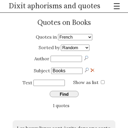
Dixit aphorisms and quotes
☰
Quotes on Books
Quotes in
Sorted by
Author
Subject
Show as list
Text
Find
1 quotes